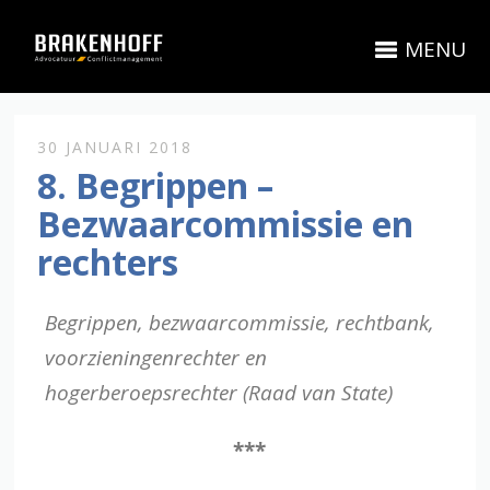
MENU
30 JANUARI 2018
8. Begrippen –
Bezwaarcommissie en
rechters
Begrippen, bezwaarcommissie, rechtbank,
voorzieningenrechter en
hogerberoepsrechter (Raad van State)
***