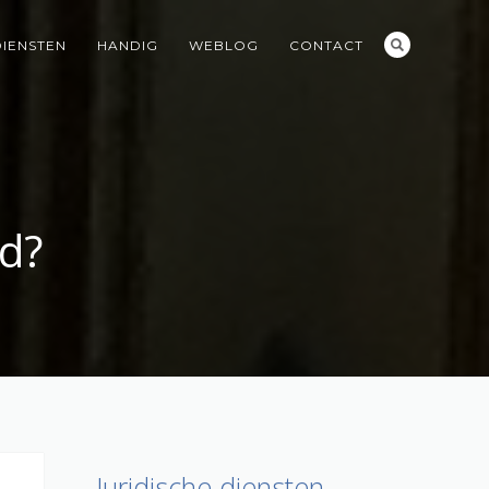
DIENSTEN
HANDIG
WEBLOG
CONTACT
id?
Juridische diensten