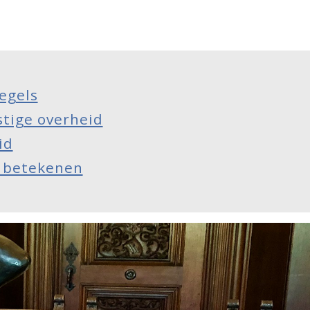
regels
tige overheid
id
 betekenen