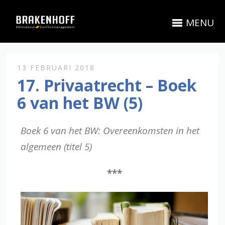
MENU
13 FEBRUARI 2018
17. Privaatrecht – Boek
6 van het BW (5)
Boek 6 van het BW: Overeenkomsten in het
algemeen (titel 5)
***